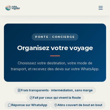
Aller au contenu
PONTE · CONCIERGE
Organisez votre voyage
Choisissez votre destination, votre mode de
transport, et recevez des devis sur votre WhatsApp.
Frais transparents · intermédiation, sans marge
Fait par ceux qui vivent la Route
Réponse sur WhatsApp
Atins couvert de bout en bout