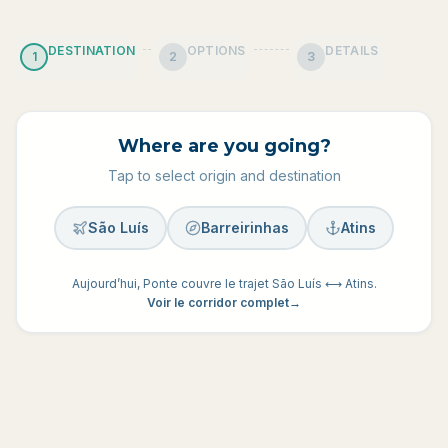
DESTINATION
OPTIONS
DETAILS
1
2
3
Where are you going?
Tap to select origin and destination
São Luís
Barreirinhas
Atins
Aujourd’hui, Ponte couvre le trajet São Luís ⟷ Atins.
Voir le corridor complet
→