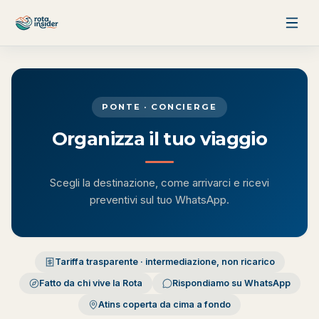
Vai al contenuto
PONTE · CONCIERGE
Organizza il tuo viaggio
Scegli la destinazione, come arrivarci e ricevi
preventivi sul tuo WhatsApp.
Tariffa trasparente · intermediazione, non ricarico
Fatto da chi vive la Rota
Rispondiamo su WhatsApp
Atins coperta da cima a fondo