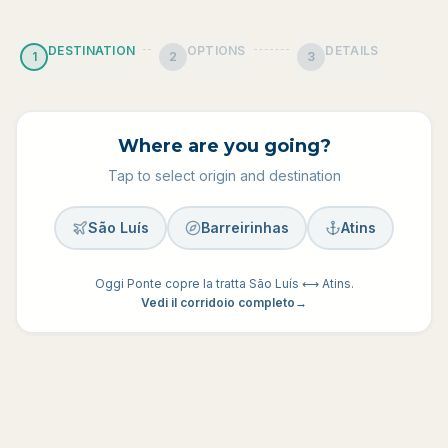
DESTINATION
OPTIONS
DETAILS
1
2
3
Where are you going?
Tap to select origin and destination
São Luís
Barreirinhas
Atins
Oggi Ponte copre la tratta São Luís ⟷ Atins.
Vedi il corridoio completo
→