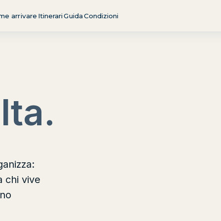
me arrivare
Itinerari
Guida
Condizioni
lta.
ganizza:
a chi vive
ino