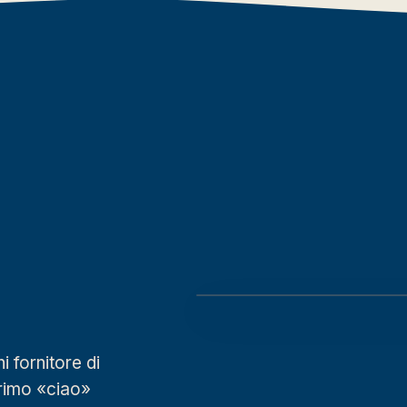
ALESSANDRO & ITANA — ATINS, LEN
fornitore di
primo «ciao»