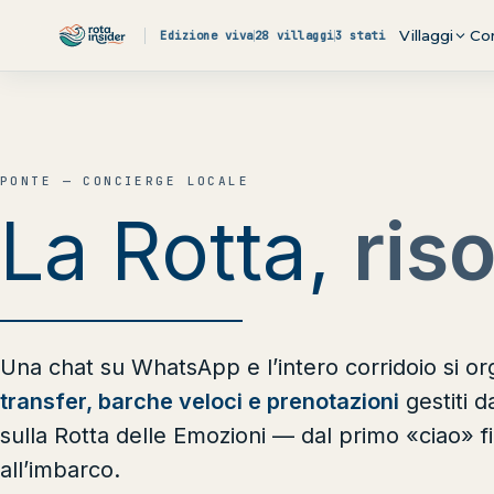
Vai al contenuto
Villaggi
Co
Edizione viva
28 villaggi
3 stati
PONTE — CONCIERGE LOCALE
La Rotta,
riso
Una chat su WhatsApp e l’intero corridoio si or
transfer, barche veloci e prenotazioni
gestiti d
sulla Rotta delle Emozioni — dal primo «ciao» f
all’imbarco.