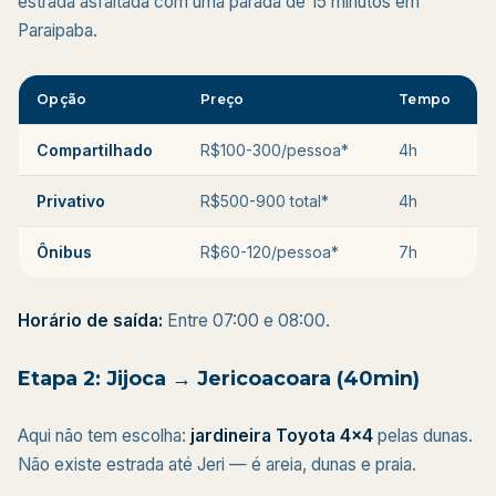
estrada asfaltada com uma parada de 15 minutos em
Paraipaba.
Opção
Preço
Tempo
Compartilhado
R$100-300/pessoa*
4h
Privativo
R$500-900 total*
4h
Ônibus
R$60-120/pessoa*
7h
Horário de saída:
Entre 07:00 e 08:00.
Etapa 2: Jijoca → Jericoacoara (40min)
Aqui não tem escolha:
jardineira Toyota 4x4
pelas dunas.
Não existe estrada até Jeri — é areia, dunas e praia.