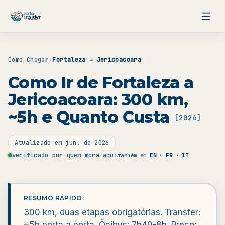
Pular para o conteúdo
Como Chegar
›
Fortaleza → Jericoacoara
Como Ir de Fortaleza a
Jericoacoara: 300 km,
~5h e Quanto Custa
[
2026
]
Atualizado em
jun. de 2026
verificado por quem mora aqui
também em
EN · FR · IT
RESUMO RÁPIDO:
300 km, duas etapas obrigatórias. Transfer:
~5h porta a porta. Ônibus: 7h40-8h. Preço: