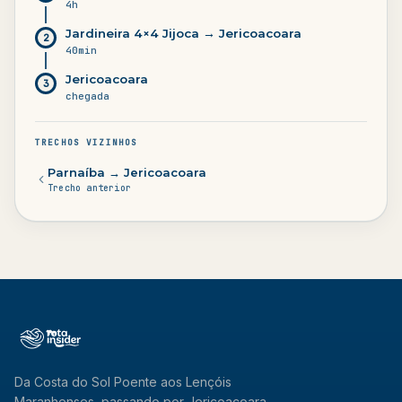
4h
Jardineira 4×4 Jijoca → Jericoacoara
2
40min
Jericoacoara
3
chegada
TRECHOS VIZINHOS
Parnaíba → Jericoacoara
Trecho anterior
Da Costa do Sol Poente aos Lençóis
Maranhenses, passando por Jericoacoara.