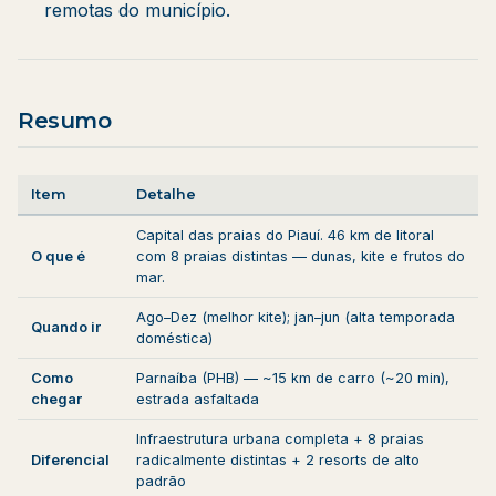
remotas do município.
Resumo
Item
Detalhe
Capital das praias do Piauí. 46 km de litoral
O que é
com 8 praias distintas — dunas, kite e frutos do
mar.
Ago–Dez (melhor kite); jan–jun (alta temporada
Quando ir
doméstica)
Como
Parnaíba (PHB) — ~15 km de carro (~20 min),
chegar
estrada asfaltada
Infraestrutura urbana completa + 8 praias
Diferencial
radicalmente distintas + 2 resorts de alto
padrão