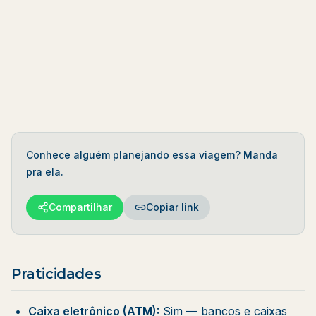
Marés em tempo
real
1 fornecedor
verificado
Planejar Agora
Conhece alguém planejando essa viagem? Manda
pra ela.
Compartilhar
Copiar link
Praticidades
Caixa eletrônico (ATM):
Sim — bancos e caixas