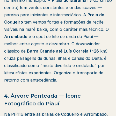
no mesmo município. A
Praia do Maramar
(~25 km do
centro) tem ventos constantes e ondas suaves —
paraíso para iniciantes e intermediários. A
Praia do
Coqueiro
tem ventos fortes e formações de recife
visíveis na maré baixa, com o caráter mais técnico. O
Arrombado
é o spot de kite de onda do Piauí —
melhor entre agosto e dezembro. O downwinder
clássico de
Barra Grande até Luís Correia
(~26 km)
cruza paisagens de dunas, ilhas e canais do Delta; é
classificado como "muito divertido e ondulado" por
kitesurfistas experientes. Organize o transporte de
retorno com antecedência.
4. Árvore Penteada — Ícone
Fotográfico do Piauí
Na PI-116 entre as praias de Coqueiro e Arrombado,