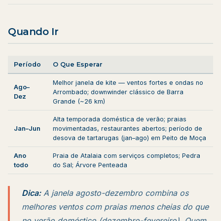
Quando Ir
Período
O Que Esperar
Melhor janela de kite — ventos fortes e ondas no
Ago–
Arrombado; downwinder clássico de Barra
Dez
Grande (~26 km)
Alta temporada doméstica de verão; praias
Jan–Jun
movimentadas, restaurantes abertos; período de
desova de tartarugas (jan–ago) em Peito de Moça
Ano
Praia de Atalaia com serviços completos; Pedra
todo
do Sal; Árvore Penteada
Dica:
A janela agosto-dezembro combina os
melhores ventos com praias menos cheias do que
no verão doméstico (dezembro-fevereiro). Quem