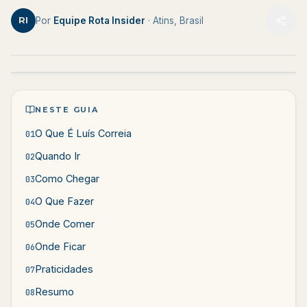
RI
Por
Equipe Rota Insider
· Atins, Brasil
NESTE GUIA
O Que É Luís Correia
01
Quando Ir
02
Como Chegar
03
O Que Fazer
04
Onde Comer
05
Onde Ficar
06
Praticidades
07
Resumo
08