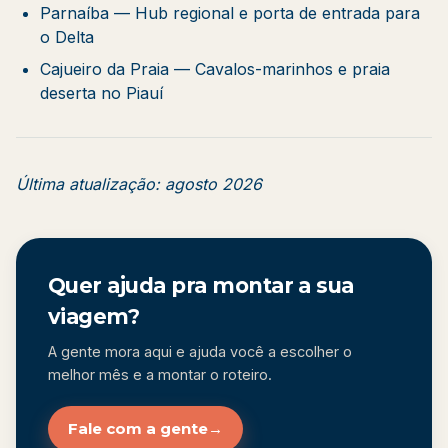
Parnaíba
— Hub regional e porta de entrada para
o Delta
Cajueiro da Praia
— Cavalos-marinhos e praia
deserta no Piauí
Última atualização: agosto 2026
Quer ajuda pra montar a sua
viagem?
A gente mora aqui e ajuda você a escolher o
melhor mês e a montar o roteiro.
Fale com a gente
→