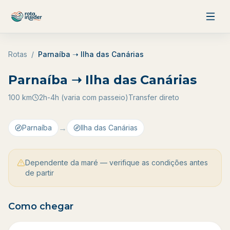
Pular para o conteúdo
Rotas
/
Parnaíba ➝ Ilha das Canárias
Parnaíba ➝ Ilha das Canárias
100
km
2h-4h (varia com passeio)
Transfer direto
→
Parnaíba
Ilha das Canárias
Dependente da maré — verifique as condições antes
de partir
Como chegar