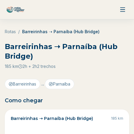
Pular para o conteúdo
Rotas
/
Barreirinhas ➝ Parnaíba (Hub Bridge)
Barreirinhas ➝ Parnaíba (Hub
Bridge)
185
km
2h + 2h
2 trechos
→
Barreirinhas
Parnaíba
Como chegar
Barreirinhas ➝ Parnaíba (Hub Bridge)
185
km