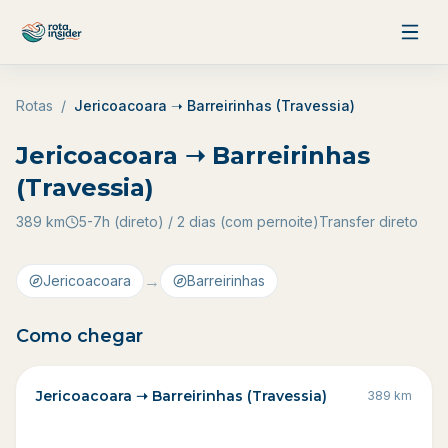
Pular para o conteúdo
Rotas
/
Jericoacoara ➝ Barreirinhas (Travessia)
Jericoacoara ➝ Barreirinhas
(Travessia)
389
km
5-7h (direto) / 2 dias (com pernoite)
Transfer direto
→
Jericoacoara
Barreirinhas
Como chegar
Jericoacoara ➝ Barreirinhas (Travessia)
389
km