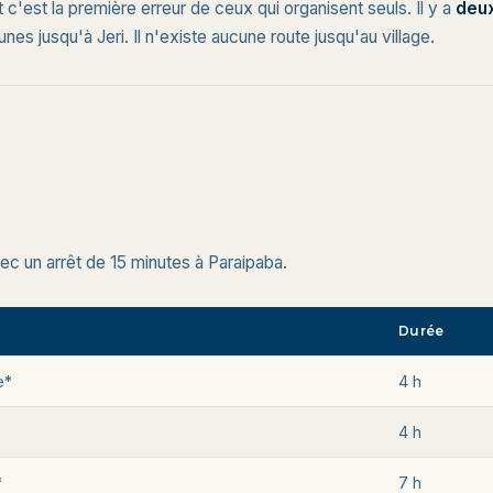
 c'est la première erreur de ceux qui organisent seuls. Il y a
deu
unes jusqu'à Jeri. Il n'existe aucune route jusqu'au village.
c un arrêt de 15 minutes à Paraipaba.
Durée
e*
4 h
4 h
*
7 h