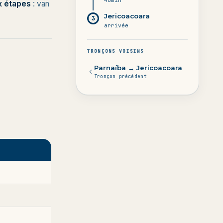
40min
x étapes
: van
Jericoacoara
3
arrivée
TRONÇONS VOISINS
Parnaíba → Jericoacoara
Tronçon précédent