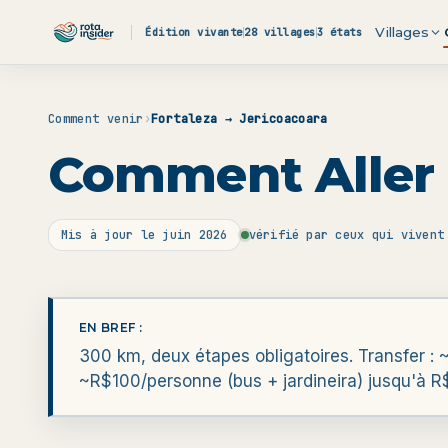
Aller au contenu
Villages
Édition vivante
28 villages
3 états
Comment venir
›
Fortaleza → Jericoacoara
Comment Aller d
Mis à jour le
juin 2026
vérifié par ceux qui vivent
EN BREF :
300 km, deux étapes obligatoires. Transfer : ~5
~R$100/personne (bus + jardineira) jusqu'à R