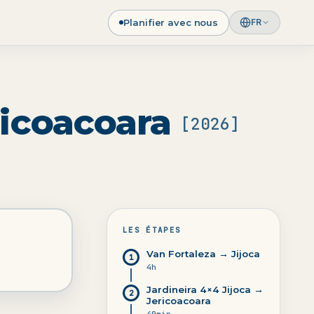
Planifier avec nous
FR
ricoacoara
[
2026
]
LES ÉTAPES
Van Fortaleza → Jijoca
1
4h
Jardineira 4×4 Jijoca →
2
Jericoacoara