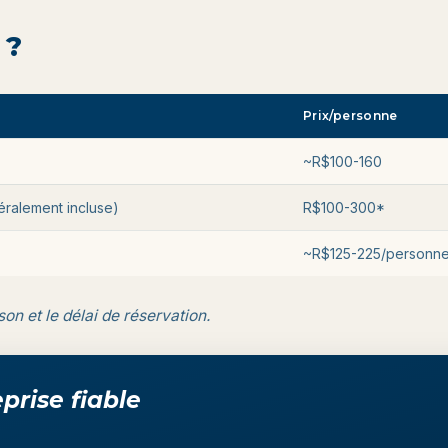
 ?
Prix/personne
~R$100-160
éralement incluse)
R$100-300*
~R$125-225/personn
on et le délai de réservation.
prise fiable