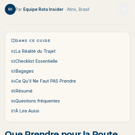
RI
Par
Equipe Rota Insider
· Atins, Brasil
DANS CE GUIDE
La Réalité du Trajet
01
Checklist Essentielle
02
Bagages
03
Ce Qu'il Ne Faut PAS Prendre
04
Résumé
05
Questions fréquentes
06
À Lire Aussi
07
Que Prendre pour la Route