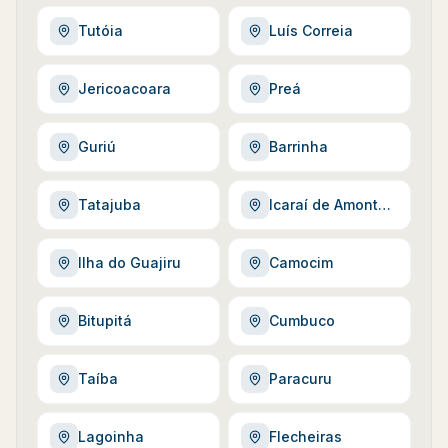
Tutóia
Luís Correia
Jericoacoara
Preá
Guriú
Barrinha
Tatajuba
Icaraí de Amontada
Ilha do Guajiru
Camocim
Bitupitá
Cumbuco
Taíba
Paracuru
Lagoinha
Flecheiras