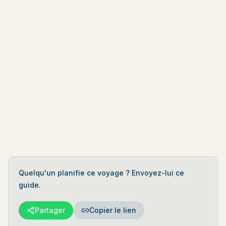
4 lieux
1 route d'accès
cartographiés
5
Marées en temps
réel
5 fournisseurs
vérifiés
Commencer à Planifier
Quelqu'un planifie ce voyage ? Envoyez-lui ce
guide.
Partager
Copier le lien