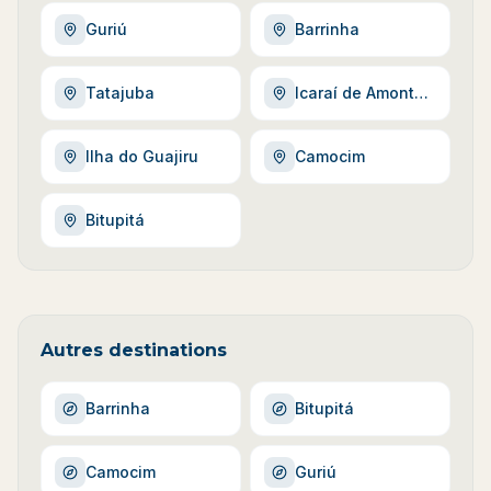
Guriú
Barrinha
Tatajuba
Icaraí de Amontada
Ilha do Guajiru
Camocim
Bitupitá
Autres destinations
Barrinha
Bitupitá
Camocim
Guriú