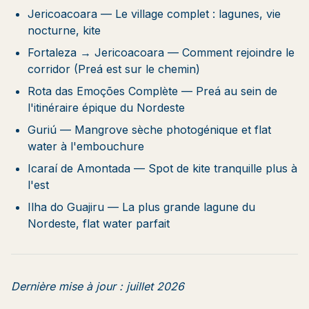
Jericoacoara
— Le village complet : lagunes, vie
nocturne, kite
Fortaleza → Jericoacoara
— Comment rejoindre le
corridor (Preá est sur le chemin)
Rota das Emoções Complète
— Preá au sein de
l'itinéraire épique du Nordeste
Guriú
— Mangrove sèche photogénique et flat
water à l'embouchure
Icaraí de Amontada
— Spot de kite tranquille plus à
l'est
Ilha do Guajiru
— La plus grande lagune du
Nordeste, flat water parfait
Dernière mise à jour : juillet 2026