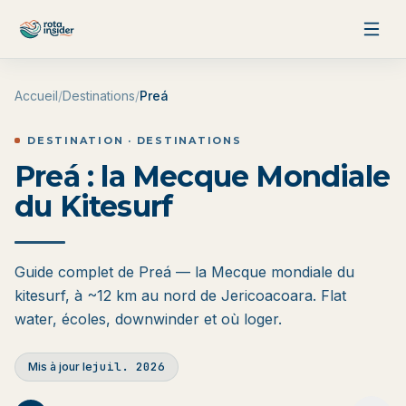
Aller au contenu
Accueil
/
Destinations
/
Preá
DESTINATION · DESTINATIONS
Preá : la Mecque Mondiale
du Kitesurf
Guide complet de Preá — la Mecque mondiale du
kitesurf, à ~12 km au nord de Jericoacoara. Flat
water, écoles, downwinder et où loger.
juil. 2026
Mis à jour le