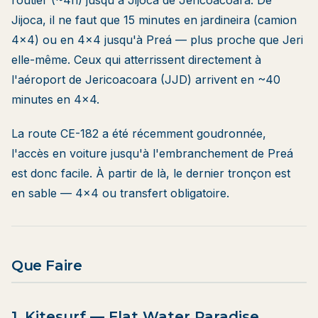
routier
(~4h) jusqu'à Jijoca de Jericoacoara. De
Jijoca, il ne faut que 15 minutes en jardineira (camion
4×4) ou en 4×4 jusqu'à Preá — plus proche que Jeri
elle-même. Ceux qui atterrissent directement à
l'aéroport de Jericoacoara (JJD) arrivent en ~40
minutes en 4×4.
La route CE-182 a été récemment goudronnée,
l'accès en voiture jusqu'à l'embranchement de Preá
est donc facile. À partir de là, le dernier tronçon est
en sable — 4×4 ou transfert obligatoire.
Que Faire
1. Kitesurf — Flat Water Paradise