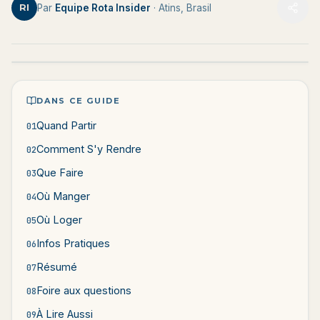
RI
Par
Equipe Rota Insider
· Atins, Brasil
DANS CE GUIDE
Quand Partir
01
Comment S'y Rendre
02
Que Faire
03
Où Manger
04
Où Loger
05
Infos Pratiques
06
Résumé
07
Foire aux questions
08
À Lire Aussi
09