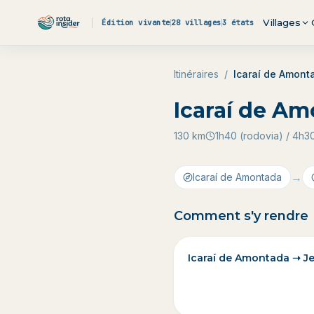
Aller au contenu
Villages
Édition vivante
28 villages
3 états
Itinéraires
/
Icaraí de Amont
Icaraí de Am
130
km
1h40 (rodovia) / 4h3
→
Icaraí de Amontada
Comment s'y rendre
Icaraí de Amontada ➝ J