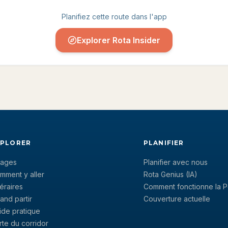
Planifiez cette route dans l'app
Explorer Rota Insider
XPLORER
PLANIFIER
llages
Planifier avec nous
mment y aller
Rota Genius (IA)
néraires
Comment fonctionne la P
and partir
Couverture actuelle
ide pratique
rte du corridor