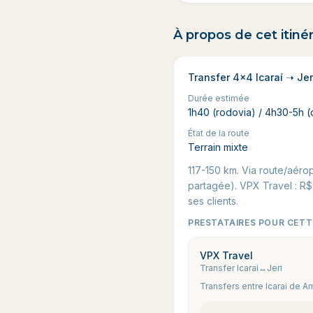
À propos de cet itinér
Transfer 4x4 Icaraí ➝ Je
Durée estimée
1h40 (rodovia) / 4h30-5h 
État de la route
Terrain mixte
117-150 km. Via route/aéro
partagée). VPX Travel : R$
ses clients.
PRESTATAIRES POUR CETT
VPX Travel
Transfer Icarai↔Jeri
Transfers entre Icarai de A