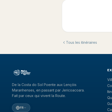
Tous les itinéraires
E
Vi
De la Costa do Sol Poente aux Lençóis
Co
Maranhenses, en passant par Jericoacoara.
Iti
Fait par ceux qui vivent la Route.
Qu
Gu
FR
Ca