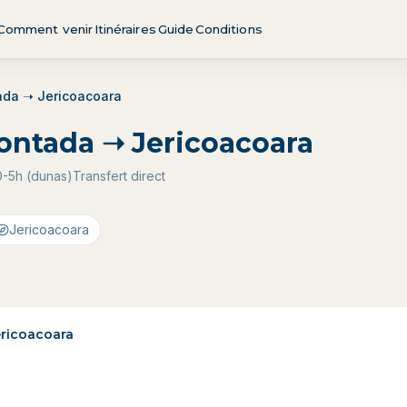
Comment venir
Itinéraires
Guide
Conditions
ada ➝ Jericoacoara
ontada ➝ Jericoacoara
0-5h (dunas)
Transfert direct
Jericoacoara
ericoacoara