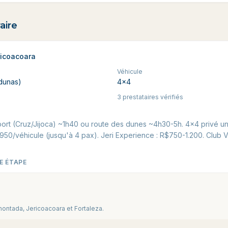
aire
ricoacoara
Véhicule
(dunas)
4x4
3 prestataires vérifiés
port (Cruz/Jijoca) ~1h40 ou route des dunes ~4h30-5h. 4x4 privé u
950/véhicule (jusqu'à 4 pax). Jeri Experience : R$750-1.200. Club 
E ÉTAPE
montada, Jericoacoara et Fortaleza.