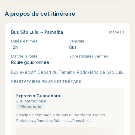
À propos de cet itinéraire
Bus São Luís ➝ Parnaíba
Étapes
1
Durée estimée
Véhicule
10h
Bus
État de la route
2 prestataires vérifiés
Route goudronnée
Bus exécutif. Départ du Terminal Rodoviário de São Luís.
PRESTATAIRES POUR CETTE ÉTAPE
Expresso Guanabara
Bus Interregional
Répertorié
Principale compagnie de bus du Nordeste. Lignes
Fortaleza↔Parnaiba, São Luís↔Parnaiba,
Parnaiba↔Jijoca via Camocim.