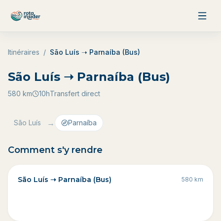
Aller au contenu
Itinéraires
/
São Luís ➝ Parnaíba (Bus)
São Luís ➝ Parnaíba (Bus)
580
km
10h
Transfert direct
→
São Luís
Parnaíba
Comment s'y rendre
São Luís ➝ Parnaíba (Bus)
580
km