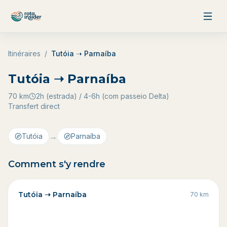
Aller au contenu
Itinéraires
/
Tutóia ➝ Parnaíba
Tutóia ➝ Parnaíba
70
km
2h (estrada) / 4-6h (com passeio Delta)
Transfert direct
→
Tutóia
Parnaíba
Comment s'y rendre
Tutóia ➝ Parnaíba
70
km