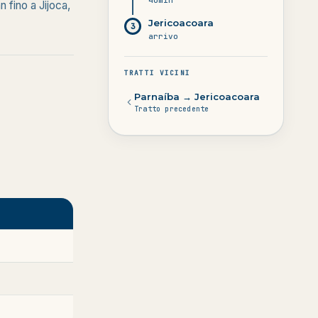
40min
an fino a Jijoca,
Jericoacoara
3
arrivo
TRATTI VICINI
Parnaíba → Jericoacoara
Tratto precedente