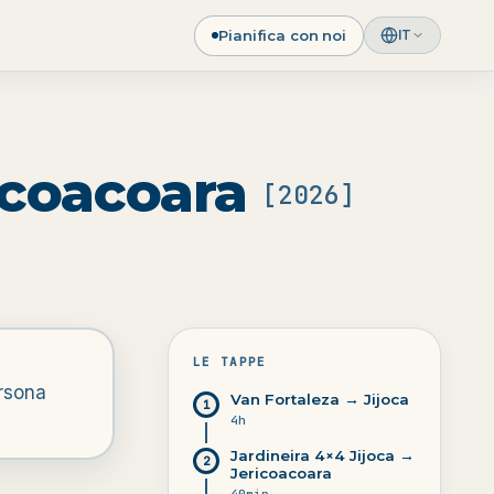
Pianifica con noi
IT
icoacoara
[
2026
]
LE TAPPE
ersona
Van Fortaleza → Jijoca
1
4h
Jardineira 4×4 Jijoca →
2
Jericoacoara