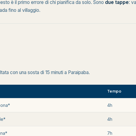
sto è il primo errore di chi pianifica da solo. Sono
due tappe
: v
da fino al villaggio.
tata con una sosta di 15 minuti a Paraipaba.
Tempo
sona*
4h
le*
4h
ona*
7h