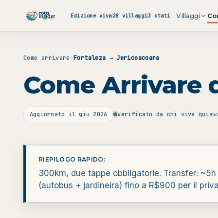
Vai al contenuto
Villaggi
Co
Edizione viva
28 villaggi
3 stati
Come arrivare
›
Fortaleza → Jericoacoara
Come Arrivare d
Aggiornato il
giu 2026
verificato da chi vive qui
an
RIEPILOGO RAPIDO:
300km, due tappe obbligatorie. Transfer: ~5h
(autobus + jardineira) fino a R$900 per il priv