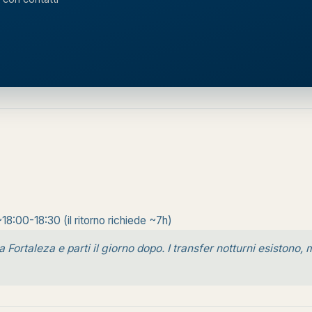
18:00-18:30 (il ritorno richiede ~7h)
a Fortaleza e parti il giorno dopo. I transfer notturni esistono,