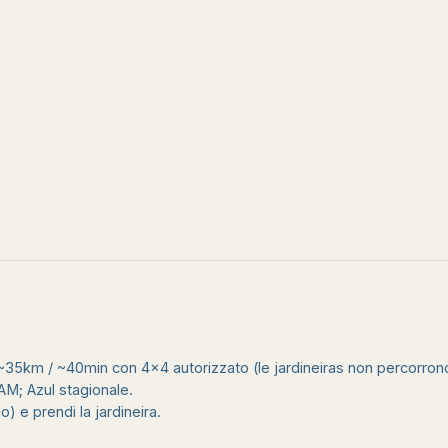
35km / ~40min con 4×4 autorizzato (le jardineiras non percorron
AM; Azul stagionale.
) e prendi la jardineira.