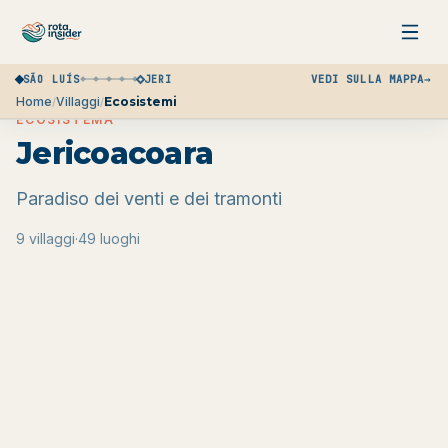
Vai al contenuto
VEDI SULLA MAPPA
→
SÃO LUÍS
JERI
Home
Villaggi
Ecosistemi
/
/
ECOSISTEMA
Jericoacoara
Paradiso dei venti e dei tramonti
9
villaggi
·
49
luoghi
kite
tramonto
Buona Infrastruttura
ATM ✓
Buono
Pista di sabbia
Set-
Picco del kite (20–35 nodi) — safari verso Preá, Guriú e