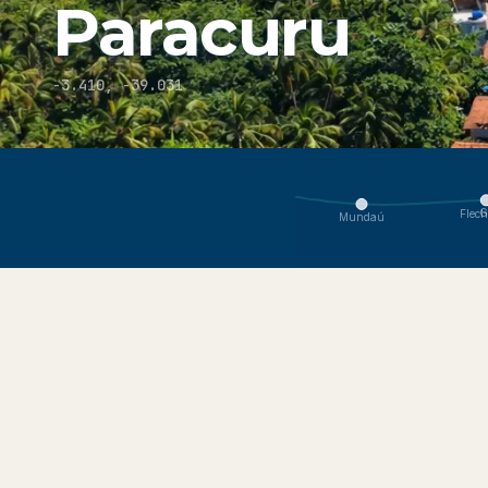
Paracuru
-3.410
,
-39.031
Stai visualizzando Paracuru, parte dell'ecosistema Costa do 
G
Flech
Mundaú
Info
Esplora
Come arrivare
Condizi