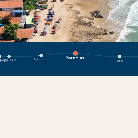
Sol Poente. Naviga verso i villaggi vicini.
Paracuru
Lagoinha
uajiru (Trairi)
Taíba
eiras
oni