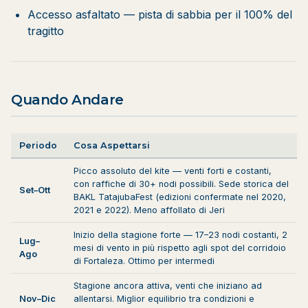
Accesso asfaltato — pista di sabbia per il 100% del
tragitto
Quando Andare
Periodo
Cosa Aspettarsi
Picco assoluto del kite — venti forti e costanti,
con raffiche di 30+ nodi possibili. Sede storica del
Set–Ott
BAKL TatajubaFest (edizioni confermate nel 2020,
2021 e 2022). Meno affollato di Jeri
Inizio della stagione forte — 17–23 nodi costanti, 2
Lug–
mesi di vento in più rispetto agli spot del corridoio
Ago
di Fortaleza. Ottimo per intermedi
Stagione ancora attiva, venti che iniziano ad
Nov–Dic
allentarsi. Miglior equilibrio tra condizioni e