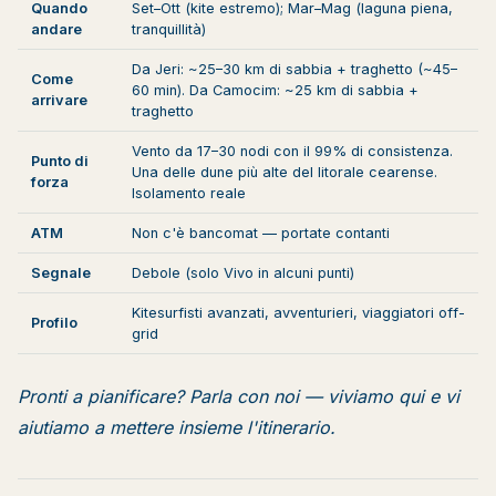
Quando
Set–Ott (kite estremo); Mar–Mag (laguna piena,
andare
tranquillità)
Da Jeri: ~25–30 km di sabbia + traghetto (~45–
Come
60 min). Da Camocim: ~25 km di sabbia +
arrivare
traghetto
Vento da 17–30 nodi con il 99% di consistenza.
Punto di
Una delle dune più alte del litorale cearense.
forza
Isolamento reale
ATM
Non c'è bancomat — portate contanti
Segnale
Debole (solo Vivo in alcuni punti)
Kitesurfisti avanzati, avventurieri, viaggiatori off-
Profilo
grid
Pronti a pianificare?
Parla con noi
— viviamo qui e vi
aiutiamo a mettere insieme l'itinerario.