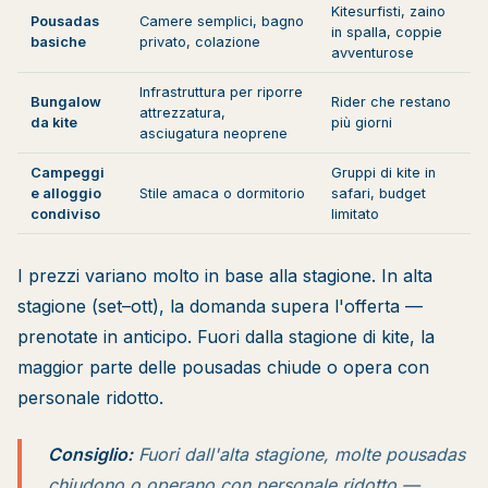
Kitesurfisti, zaino
Pousadas
Camere semplici, bagno
in spalla, coppie
basiche
privato, colazione
avventurose
Infrastruttura per riporre
Bungalow
Rider che restano
attrezzatura,
da kite
più giorni
asciugatura neoprene
Campeggi
Gruppi di kite in
e alloggio
Stile amaca o dormitorio
safari, budget
condiviso
limitato
I prezzi variano molto in base alla stagione. In alta
stagione (set–ott), la domanda supera l'offerta —
prenotate in anticipo. Fuori dalla stagione di kite, la
maggior parte delle pousadas chiude o opera con
personale ridotto.
Consiglio:
Fuori dall'alta stagione, molte pousadas
chiudono o operano con personale ridotto —