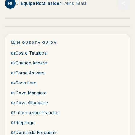
RI
Di
Equipe Rota Insider
· Atins, Brasil
IN QUESTA GUIDA
Cos'è Tatajuba
01
Quando Andare
02
Come Arrivare
03
Cosa Fare
04
Dove Mangiare
05
Dove Alloggiare
06
Informazioni Pratiche
07
Riepilogo
08
Domande Frequenti
09