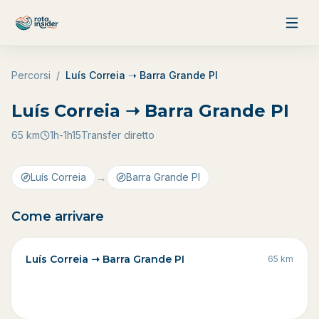
Vai al contenuto
Percorsi
/
Luís Correia ➝ Barra Grande PI
Luís Correia ➝ Barra Grande PI
65
km
1h-1h15
Transfer diretto
→
Luís Correia
Barra Grande PI
Come arrivare
Luís Correia ➝ Barra Grande PI
65
km