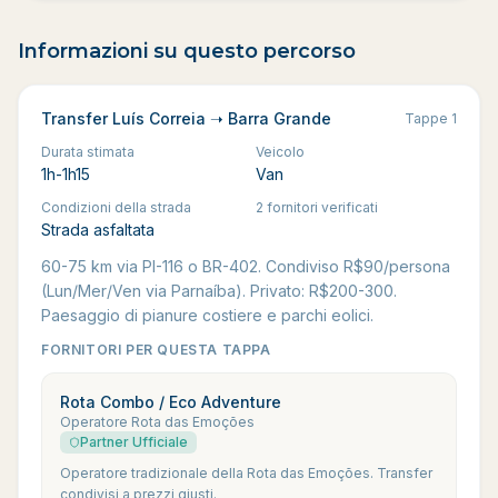
Informazioni su questo percorso
Transfer Luís Correia ➝ Barra Grande
Tappe
1
Durata stimata
Veicolo
1h-1h15
Van
Condizioni della strada
2 fornitori verificati
Strada asfaltata
60-75 km via PI-116 o BR-402. Condiviso R$90/persona
(Lun/Mer/Ven via Parnaíba). Privato: R$200-300.
Paesaggio di pianure costiere e parchi eolici.
FORNITORI PER QUESTA TAPPA
Rota Combo / Eco Adventure
Operatore Rota das Emoções
Partner Ufficiale
Operatore tradizionale della Rota das Emoções. Transfer
condivisi a prezzi giusti.