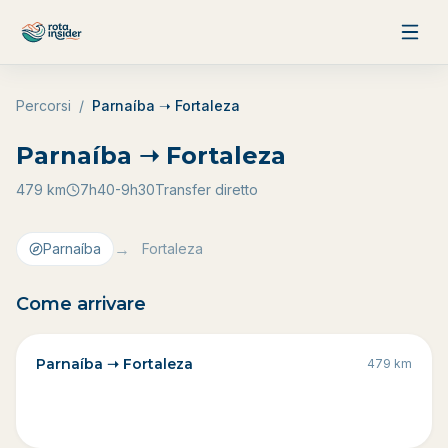
Vai al contenuto
Percorsi
/
Parnaíba ➝ Fortaleza
Parnaíba ➝ Fortaleza
479
km
7h40-9h30
Transfer diretto
→
Parnaíba
Fortaleza
Come arrivare
Parnaíba ➝ Fortaleza
479
km