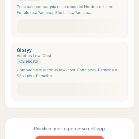
Principale compagnia di autobus del Nordeste. Linee
Fortaleza↔Parnaiba, São Luís↔Parnaiba,
Parnaiba↔Jijoca via Camocim.
Gipsyy
Autobus Low-Cost
Elencato
Compagnia di autobus low-cost. Fortaleza↔Parnaiba e
São Luís↔Parnaiba.
Pianifica questo percorso nell'app