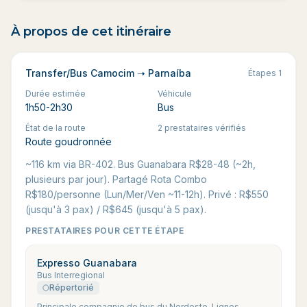
À propos de cet itinéraire
Transfer/Bus Camocim ➝ Parnaíba
Étapes
1
Durée estimée
Véhicule
1h50-2h30
Bus
État de la route
2 prestataires vérifiés
Route goudronnée
~116 km via BR-402. Bus Guanabara R$28-48 (~2h,
plusieurs par jour). Partagé Rota Combo
R$180/personne (Lun/Mer/Ven ~11-12h). Privé : R$550
(jusqu'à 3 pax) / R$645 (jusqu'à 5 pax).
PRESTATAIRES POUR CETTE ÉTAPE
Expresso Guanabara
Bus Interregional
Répertorié
Principale compagnie de bus du Nordeste. Lignes