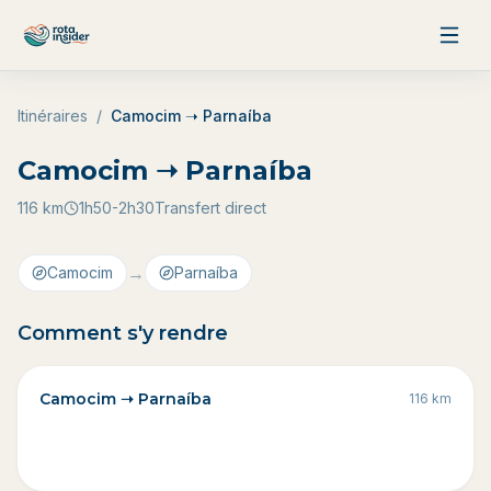
Aller au contenu
Itinéraires
/
Camocim ➝ Parnaíba
Camocim ➝ Parnaíba
116
km
1h50-2h30
Transfert direct
→
Camocim
Parnaíba
Comment s'y rendre
Camocim ➝ Parnaíba
116
km